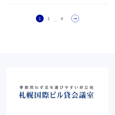
1
2
4
…