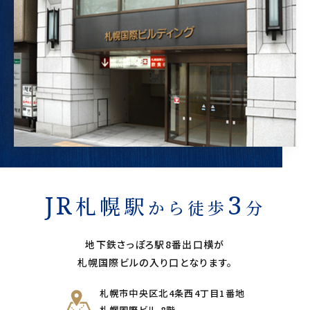
3
JR
札幌駅
から
徒歩
分
地下鉄さっぽろ駅8番出口横が
札幌国際ビルの入り口となります。
札幌市中央区北4条西4丁目1番地
札幌国際ビル 8階